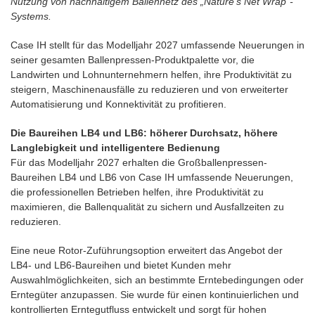
Nutzung von nachhaltigem Ballennetz des „Nature’s Net Wrap”-
Systems.
Case IH stellt für das Modelljahr 2027 umfassende Neuerungen in
seiner gesamten Ballenpressen-Produktpalette vor, die
Landwirten und Lohnunternehmern helfen, ihre Produktivität zu
steigern, Maschinenausfälle zu reduzieren und von erweiterter
Automatisierung und Konnektivität zu profitieren.
Die Baureihen LB4 und LB6: höherer Durchsatz, höhere
Langlebigkeit und intelligentere Bedienung
Für das Modelljahr 2027 erhalten die Großballenpressen-
Baureihen LB4 und LB6 von Case IH umfassende Neuerungen,
die professionellen Betrieben helfen, ihre Produktivität zu
maximieren, die Ballenqualität zu sichern und Ausfallzeiten zu
reduzieren.
Eine neue Rotor-Zuführungsoption erweitert das Angebot der
LB4- und LB6-Baureihen und bietet Kunden mehr
Auswahlmöglichkeiten, sich an bestimmte Erntebedingungen oder
Erntegüter anzupassen. Sie wurde für einen kontinuierlichen und
kontrollierten Erntegutfluss entwickelt und sorgt für hohen